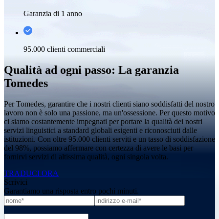
Garanzia di 1 anno
95.000 clienti commerciali
Qualità ad ogni passo: La garanzia
Tomedes
Per Tomedes, garantire che i nostri clienti siano soddisfatti del nostro
lavoro non è solo una passione, ma un'ossessione. Per questo motivo
ci siamo costantemente impegnati per portare la qualità dei nostri
servizi linguistici a standard globali esigenti e riconosciuti dalle
istituzioni. Con oltre 95.000 clienti serviti e un tasso di soddisfazione
del 98%, possiamo affermare con certezza di avere le basi per
fornirvi servizi di altissima qualità, ogni singola volta.
TRADUCI ORA
Scrivici
Garantiamo una risposta entro pochi minuti.