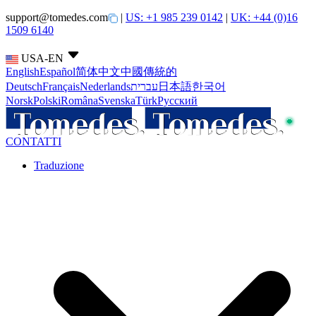
support@tomedes.com
|
US: +1 985 239 0142
|
UK: +44 (0)16
1509 6140
USA-EN
English
Español
简体中文
中國傳統的
Deutsch
Français
Nederlands
עברית
日本語
한국어
Norsk
Polski
Româna
Svenska
Türk
Русский
CONTATTI
Traduzione