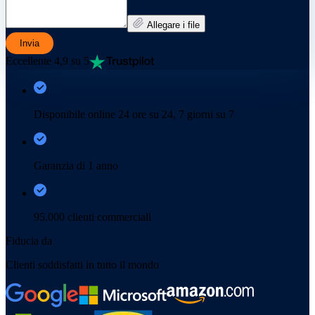
Allegare i file
Invia
Eccellente 4,9 su 5
Disponibile online 24 ore su 24, 7 giorni su 7
Garanzia di 1 anno
95.000 clienti commerciali
Fiducia da
Clienti soddisfatti in tutto il mondo