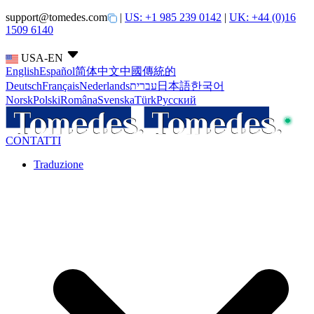
support@tomedes.com
|
US: +1 985 239 0142
|
UK: +44 (0)16
1509 6140
USA-EN
English
Español
简体中文
中國傳統的
Deutsch
Français
Nederlands
עברית
日本語
한국어
Norsk
Polski
Româna
Svenska
Türk
Русский
CONTATTI
Traduzione