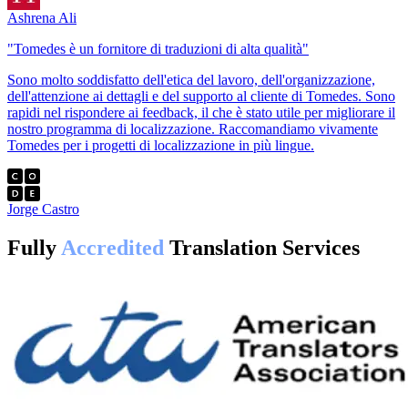
Ashrena Ali
"Tomedes è un fornitore di traduzioni di alta qualità"
Sono molto soddisfatto dell'etica del lavoro, dell'organizzazione,
dell'attenzione ai dettagli e del supporto al cliente di Tomedes. Sono
rapidi nel rispondere ai feedback, il che è stato utile per migliorare il
nostro programma di localizzazione. Raccomandiamo vivamente
Tomedes per i progetti di localizzazione in più lingue.
Jorge Castro
Fully
Accredited
Translation Services