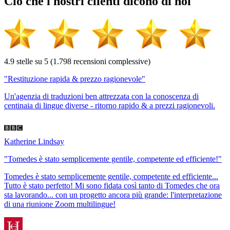
Ciò che i nostri
clienti
dicono di noi
4.9 stelle su 5 (1.798 recensioni complessive)
"Restituzione rapida & prezzo ragionevole"
Un'agenzia di traduzioni ben attrezzata con la conoscenza di
centinaia di lingue diverse - ritorno rapido & a prezzi ragionevoli.
Katherine Lindsay
"Tomedes è stato semplicemente gentile, competente ed efficiente!"
Tomedes è stato semplicemente gentile, competente ed efficiente...
Tutto è stato perfetto! Mi sono fidata così tanto di Tomedes che ora
sta lavorando... con un progetto ancora più grande: l'interpretazione
di una riunione Zoom multilingue!